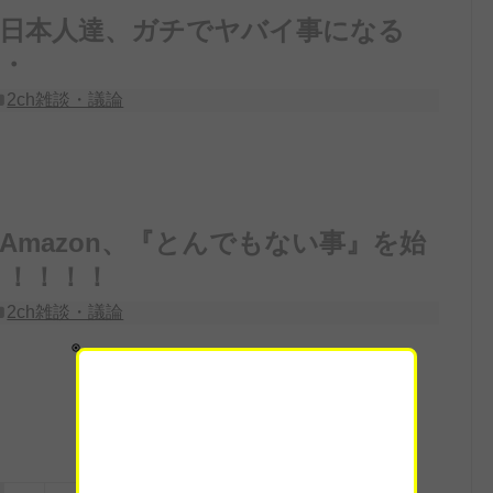
】日本人達、ガチでヤバイ事になる
・
2ch雑談・議論
Amazon、『とんでもない事』を始
う！！！！
2ch雑談・議論