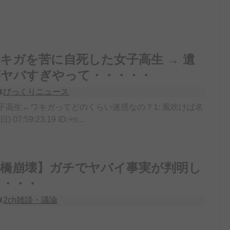
キガを苦に自死した女子高生 → 遺
がヤバすぎやって・・・・・
びっくりニュース
子高生←ワキガってどのくらい迷惑なの？1: 風吹けば名
) 07:59:23.19 ID:+n...
の橋崩壊】ガチでヤバイ事実が判明し
・・・・
2ch雑談・議論