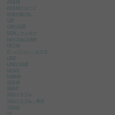
AKB48
AKB48グループ
BABYMETAL
CM
CMの話題
DQN・ヤンキー
Hey! Say! JUMP
HKT48
IT・パソコン・スマホ
LINE
LINEの話題
NEWS
NMB48
SKE48
SMAP
SNSトラブル
SNSトラブル・事件
TOKIO
V6