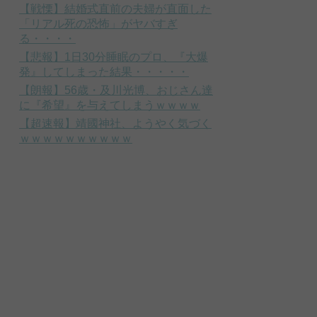
【戦慄】結婚式直前の夫婦が直面した
「リアル死の恐怖」がヤバすぎ
る・・・・
【悲報】1日30分睡眠のプロ、『大爆
発』してしまった結果・・・・・
【朗報】56歳・及川光博、おじさん達
に『希望』を与えてしまうｗｗｗｗ
【超速報】靖國神社、ようやく気づく
ｗｗｗｗｗｗｗｗｗｗ