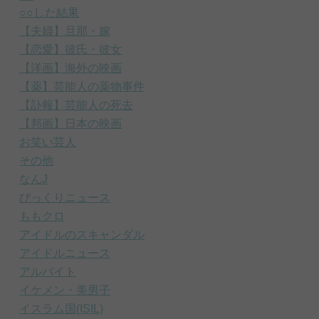
○○した結果
【夫婦】旦那・嫁
【恋愛】彼氏・彼女
【洋画】海外の映画
【薬】芸能人の薬物事件
【訃報】芸能人の死去
【邦画】日本の映画
お笑い芸人
その他
なんJ
びっくりニュース
ももクロ
アイドルのスキャンダル
アイドルニュース
アルバイト
イケメン・美男子
イスラム国(ISIL)