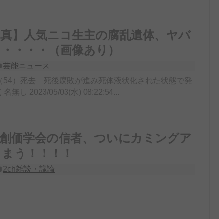
写真】人気ニコ生主の腐乱遺体、ヤバ
・・・・・（画像あり）
芸能ニュース
（54）死去 死後腐敗が進み死体液状化された状態で発
し 2023/05/03(水) 08:22:54...
】創価学会の信者、ついにカミングア
しまう！！！！
2ch雑談・議論