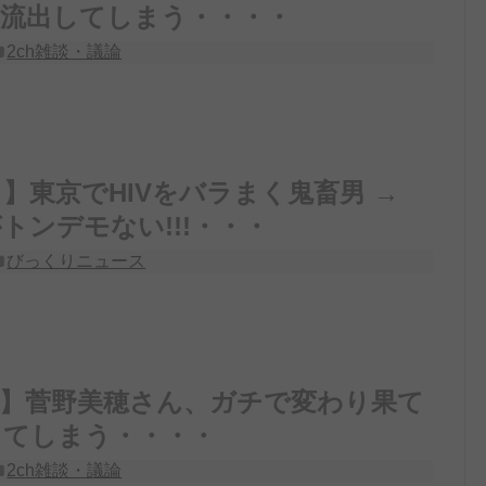
が流出してしまう・・・・
2ch雑談・議論
】東京でHIVをバラまく鬼畜男 →
トンデモない!!!・・・
びっくりニュース
画】菅野美穂さん、ガチで変わり果て
ってしまう・・・・
2ch雑談・議論