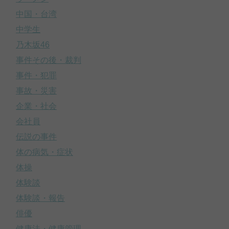
中国・台湾
中学生
乃木坂46
事件その後・裁判
事件・犯罪
事故・災害
企業・社会
会社員
伝説の事件
体の病気・症状
体操
体験談
体験談・報告
俳優
健康法・健康管理