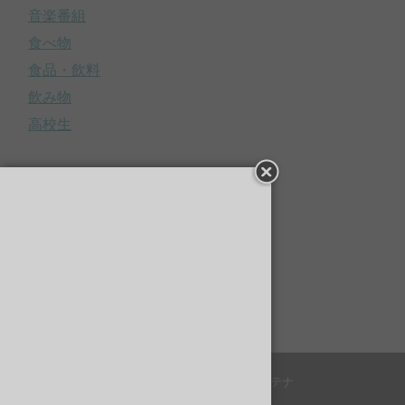
音楽番組
食べ物
食品・飲料
飲み物
高校生
メタ情報
ログイン
投稿の
RSS
コメントの
RSS
WordPress.org
© 2016
芸能まとめ｜芸能アンテナ