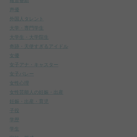
報道番組
声優
外国人タレント
大学・専門学生
大学生・大学院生
奇跡・天使すぎるアイドル
女優
女子アナ・キャスター
女子バレー
女性心理
女性芸能人の妊娠・出産
妊娠・出産・育児
子役
学歴
学生