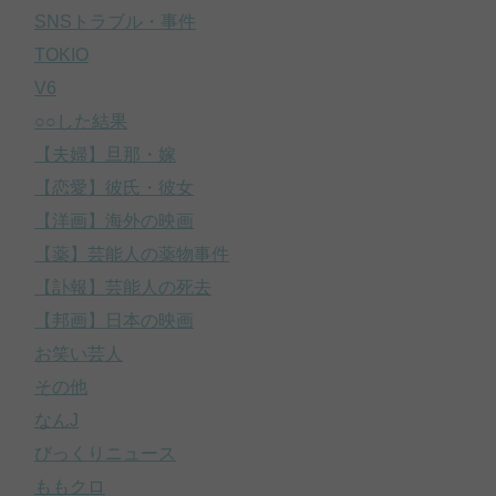
SNSトラブル・事件
TOKIO
V6
○○した結果
【夫婦】旦那・嫁
【恋愛】彼氏・彼女
【洋画】海外の映画
【薬】芸能人の薬物事件
【訃報】芸能人の死去
【邦画】日本の映画
お笑い芸人
その他
なんJ
びっくりニュース
ももクロ