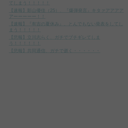
てしまう！！！！！
【速報】影山優佳（25）、『爆弾発言』キタァアアアア
アーーーーー！！
【速報】『有吉の夏休み』、とんでもない発表をしてし
まう！！！！！
【悲報】立川志らく、ガチでブチギレてしま
う！！！！！！
【悲報】共同通信、ガチで逝く・・・・・・