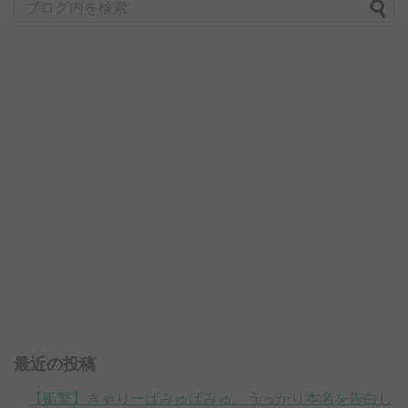
最近の投稿
【衝撃】きゃりーぱみゅぱみゅ、うっかり本名を告白し