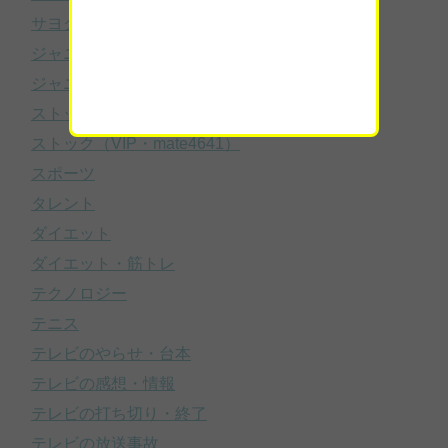
サヨク・ネトウヨ
ジャニーズ
ジャニーズのスキャンダル・噂
ストック
ストック（VIP・mate4641）
スポーツ
タレント
ダイエット
ダイエット・筋トレ
テクノロジー
テニス
テレビのやらせ・台本
テレビの感想・情報
テレビの打ち切り・終了
テレビの放送事故