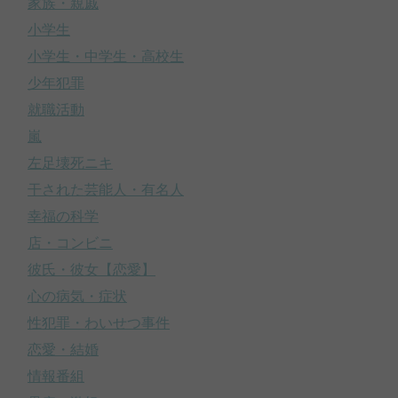
家族・親戚
小学生
小学生・中学生・高校生
少年犯罪
就職活動
嵐
左足壊死ニキ
干された芸能人・有名人
幸福の科学
店・コンビニ
彼氏・彼女【恋愛】
心の病気・症状
性犯罪・わいせつ事件
恋愛・結婚
情報番組