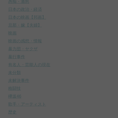
愚痴・激怒
日本の政治・経済
日本の映画【邦画】
旦那・嫁【夫婦】
映画
映画の感想・情報
暴力団・ヤクザ
暴行事件
有名人・芸能人の現在
未分類
未解決事件
格闘技
欅坂46
歌手・アーティスト
歴史