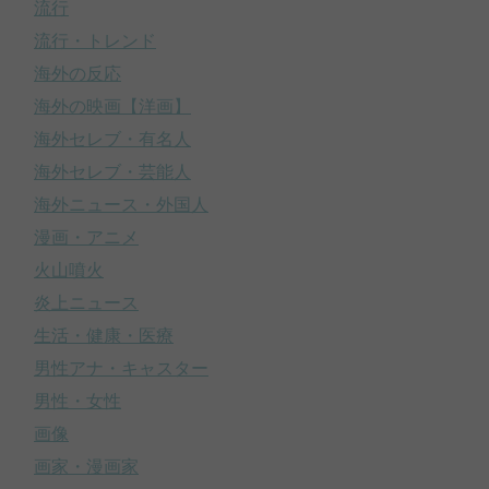
流行
流行・トレンド
海外の反応
海外の映画【洋画】
海外セレブ・有名人
海外セレブ・芸能人
海外ニュース・外国人
漫画・アニメ
火山噴火
炎上ニュース
生活・健康・医療
男性アナ・キャスター
男性・女性
画像
画家・漫画家