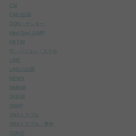
CM
CMの話題
DQN・ヤンキー
Hey! Say! JUMP
HKT48
IT・パソコン・スマホ
LINE
LINEの話題
NEWS
NMB48
SKE48
SMAP
SNSトラブル
SNSトラブル・事件
TOKIO