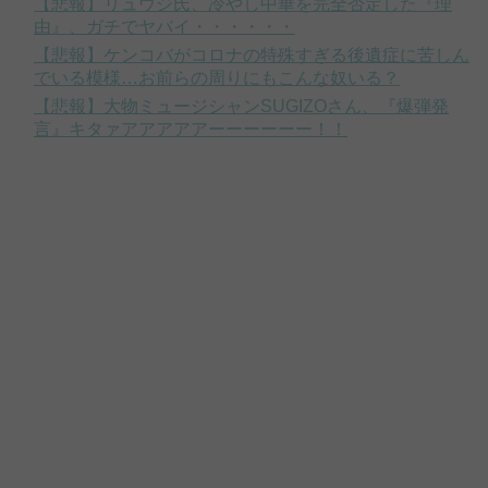
【悲報】リュウジ氏、冷やし中華を完全否定した『理
由』、ガチでヤバイ・・・・・・
【悲報】ケンコバがコロナの特殊すぎる後遺症に苦しん
でいる模様…お前らの周りにもこんな奴いる？
【悲報】大物ミュージシャンSUGIZOさん、『爆弾発
言』キタァアアアアアーーーーーー！！