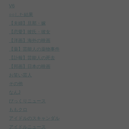
V6
○○した結果
【夫婦】旦那・嫁
【恋愛】彼氏・彼女
【洋画】海外の映画
【薬】芸能人の薬物事件
【訃報】芸能人の死去
【邦画】日本の映画
お笑い芸人
その他
なんJ
びっくりニュース
ももクロ
アイドルのスキャンダル
アイドルニュース