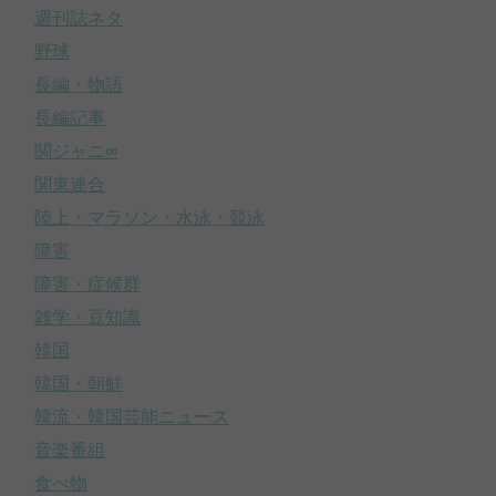
週刊誌ネタ
野球
長編・物語
長編記事
関ジャニ∞
関東連合
陸上・マラソン・水泳・競泳
障害
障害・症候群
雑学・豆知識
韓国
韓国・朝鮮
韓流・韓国芸能ニュース
音楽番組
食べ物