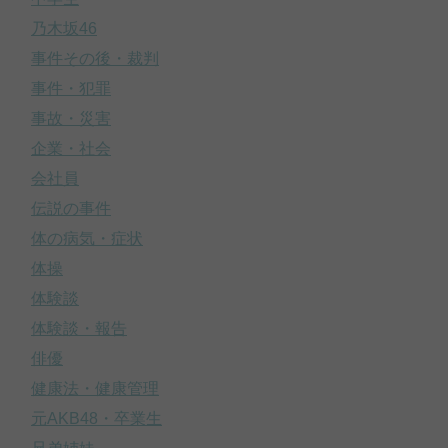
乃木坂46
事件その後・裁判
事件・犯罪
事故・災害
企業・社会
会社員
伝説の事件
体の病気・症状
体操
体験談
体験談・報告
俳優
健康法・健康管理
元AKB48・卒業生