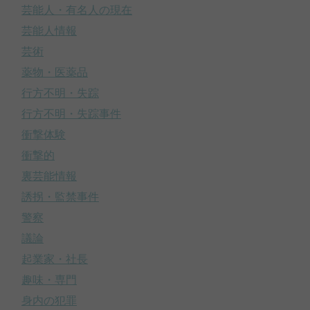
芸能人・有名人の現在
芸能人情報
芸術
薬物・医薬品
行方不明・失踪
行方不明・失踪事件
衝撃体験
衝撃的
裏芸能情報
誘拐・監禁事件
警察
議論
起業家・社長
趣味・専門
身内の犯罪