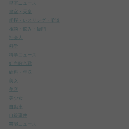
皇室ニュース
皇室・天皇
相撲・レスリング・柔道
相談・悩み・疑問
社会人
科学
科学ニュース
紅白歌合戦
給料・年収
美女
美容
美少女
自動車
自殺事件
芸能ニュース