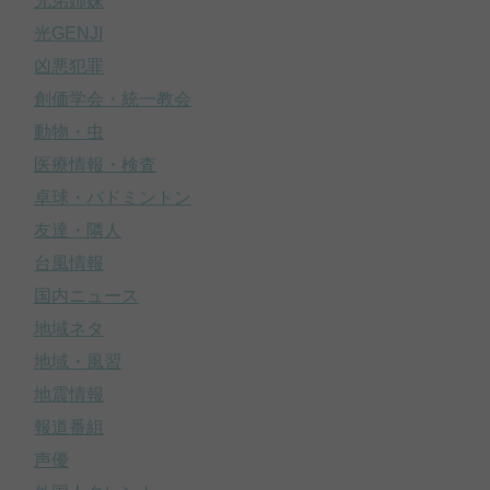
兄弟姉妹
光GENJI
凶悪犯罪
創価学会・統一教会
動物・虫
医療情報・検査
卓球・バドミントン
友達・隣人
台風情報
国内ニュース
地域ネタ
地域・風習
地震情報
報道番組
声優