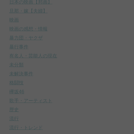
日本の映画【邦画】
旦那・嫁【夫婦】
映画
映画の感想・情報
暴力団・ヤクザ
暴行事件
有名人・芸能人の現在
未分類
未解決事件
格闘技
欅坂46
歌手・アーティスト
歴史
流行
流行・トレンド