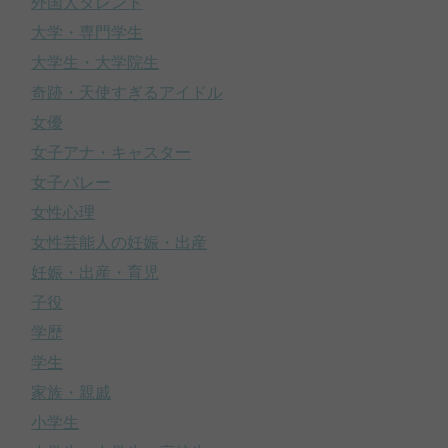
外国人タレント
大学・専門学生
大学生・大学院生
奇跡・天使すぎるアイドル
女優
女子アナ・キャスター
女子バレー
女性心理
女性芸能人の妊娠・出産
妊娠・出産・育児
子役
学歴
学生
家族・親戚
小学生