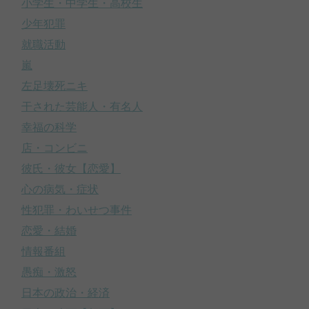
小学生・中学生・高校生
少年犯罪
就職活動
嵐
左足壊死ニキ
干された芸能人・有名人
幸福の科学
店・コンビニ
彼氏・彼女【恋愛】
心の病気・症状
性犯罪・わいせつ事件
恋愛・結婚
情報番組
愚痴・激怒
日本の政治・経済