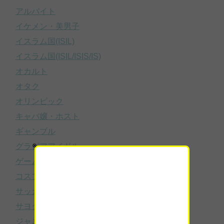
アルバイト
イケメン・美男子
イスラム国(ISIL)
イスラム国(ISIL/ISIS/IS)
オカルト
オタク
オリンピック
キャバ嬢・ホスト
ギャンブル
グラビアアイドル
ゲーム
コスプレ
サッカー
サヨク・ネトウヨ
ジャニーズ