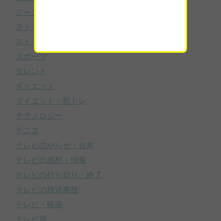
ジャニーズのスキャンダル・噂
ストック
ストック（VIP・mate4641）
スポーツ
タレント
ダイエット
ダイエット・筋トレ
テクノロジー
テニス
テレビのやらせ・台本
テレビの感想・情報
テレビの打ち切り・終了
テレビの放送事故
テレビ・映画
テレビ局