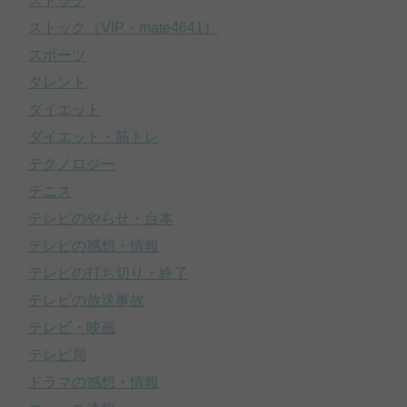
ストック
ストック（VIP・mate4641）
スポーツ
タレント
ダイエット
ダイエット・筋トレ
テクノロジー
テニス
テレビのやらせ・台本
テレビの感想・情報
テレビの打ち切り・終了
テレビの放送事故
テレビ・映画
テレビ局
ドラマの感想・情報