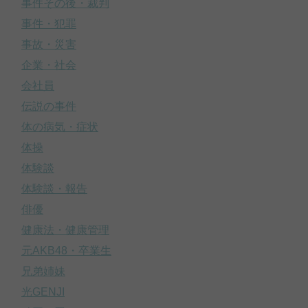
事件その後・裁判
事件・犯罪
事故・災害
企業・社会
会社員
伝説の事件
体の病気・症状
体操
体験談
体験談・報告
俳優
健康法・健康管理
元AKB48・卒業生
兄弟姉妹
光GENJI