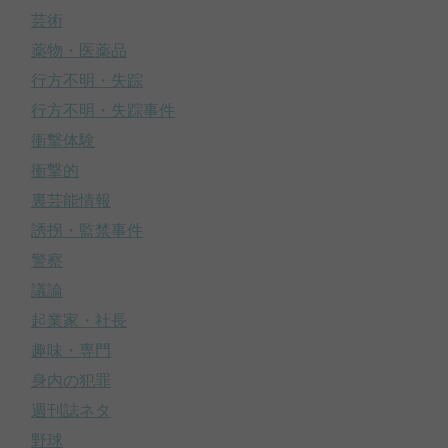
芸術
薬物・医薬品
行方不明・失踪
行方不明・失踪事件
衝撃体験
衝撃的
裏芸能情報
誘拐・監禁事件
警察
議論
起業家・社長
趣味・専門
身内の犯罪
週刊誌ネタ
野球