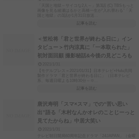
「天国と地獄～サイコな2人～」第3話 (C) TBSもっと
画像を見る綾瀬はるかと高橋一生が“入れ替わる”「天
国と地獄」の3話が1月31日放送...
記事を読む
＜笠松将「君と世界が終わる日に」イン
タビュー＞竹内涼真に「一本取られた」
初対面回顧 撮影秘話&今後の見どころも
2021/1/31
【モデルプレス＝2021/01/31】日本テレビ×Hulu共同
製作ドラマ「君と世界が終わる日に」（日本テレビ
系、毎週日曜よる10時30分～※...
記事を読む
唐沢寿明「スマ×スマ」での“苦い思い
出”語る「木村なんかオレのことじーっと
見てたからね」中居大笑い
2021/1/31
テレビ朝日開局60周年記念ドラマ「24JAPAN」（金曜