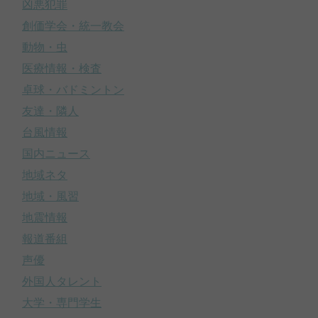
凶悪犯罪
創価学会・統一教会
動物・虫
医療情報・検査
卓球・バドミントン
友達・隣人
台風情報
国内ニュース
地域ネタ
地域・風習
地震情報
報道番組
声優
外国人タレント
大学・専門学生