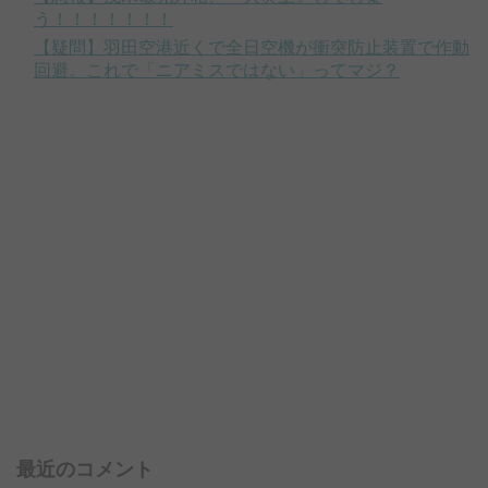
う！！！！！！！
【疑問】羽田空港近くで全日空機が衝突防止装置で作動
回避。これで「ニアミスではない」ってマジ？
最近のコメント