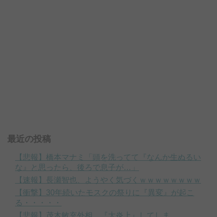
最近の投稿
【悲報】橋本マナミ「頭を洗ってて『なんか生ぬるい
な』と思ったら、後ろで息子が…」
【速報】長瀬智也、ようやく気づくｗｗｗｗｗｗｗｗ
【衝撃】30年続いたモスクの祭りに『異変』が起こ
る・・・・・
【悲報】茂木敏充外相、『大炎上』してしま