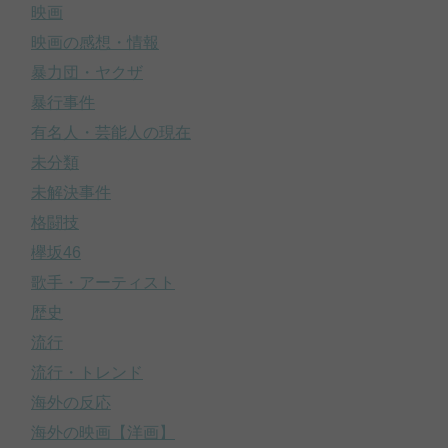
映画
映画の感想・情報
暴力団・ヤクザ
暴行事件
有名人・芸能人の現在
未分類
未解決事件
格闘技
欅坂46
歌手・アーティスト
歴史
流行
流行・トレンド
海外の反応
海外の映画【洋画】