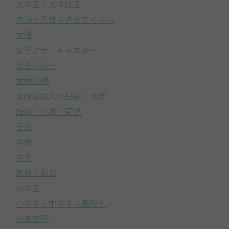
大学生・大学院生
奇跡・天使すぎるアイドル
女優
女子アナ・キャスター
女子バレー
女性心理
女性芸能人の妊娠・出産
妊娠・出産・育児
子役
学歴
学生
家族・親戚
小学生
小学生・中学生・高校生
少年犯罪