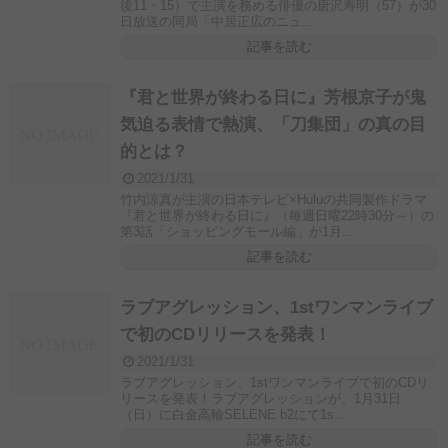
後11・15）で主演を務める俳優の唐沢寿明（57）が30
日放送の同局「中居正広のニュ...
記事を読む
『君と世界が終わる日に』芳根京子が鬼
気迫る表情で熱演、「刀集団」の真の目
的とは？
2021/1/31
竹内涼真が主演の日本テレビ×Huluの共同製作ドラマ
『君と世界が終わる日に』（毎週日曜22時30分～）の
第3話「ショッピングモール編」が1月...
記事を読む
ラブアグレッション、1stワンマンライブ
で初のCDリリースを発表！
2021/1/31
ラブアグレッション、1stワンマンライブで初のCDリ
リースを発表！ラブアグレッションが、1月31日
（日）に白金高輪SELENE b2にて1s...
記事を読む