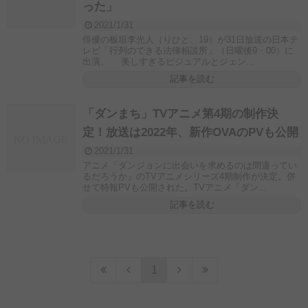
った」
2021/1/31
俳優の板垣李光人（りひと、19）が31日放送の日本テ
レビ「行列のできる法律相談所」（日曜後9・00）に
出演、 美しすぎるビジュアルとジェン...
記事を読む
「ダンまち」TVアニメ第4期の制作決
定！放送は2022年、新作OVAのPVも公開
2021/1/31
アニメ「ダンジョンに出会いを求めるのは間違ってい
るだろうか」のTVアニメシリーズ4期制作が決定。併
せて特報PVも公開された。TVアニメ「ダン...
記事を読む
1