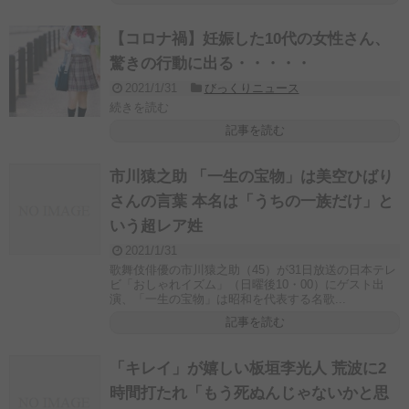
【コロナ禍】妊娠した10代の女性さん、
驚きの行動に出る・・・・・
2021/1/31
びっくりニュース
続きを読む
記事を読む
市川猿之助 「一生の宝物」は美空ひばり
さんの言葉 本名は「うちの一族だけ」と
いう超レア姓
2021/1/31
歌舞伎俳優の市川猿之助（45）が31日放送の日本テレ
ビ「おしゃれイズム」（日曜後10・00）にゲスト出
演、「一生の宝物」は昭和を代表する名歌...
記事を読む
「キレイ」が嬉しい板垣李光人 荒波に2
時間打たれ「もう死ぬんじゃないかと思