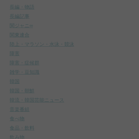
長編・物語
長編記事
関ジャニ∞
関東連合
陸上・マラソン・水泳・競泳
障害
障害・症候群
雑学・豆知識
韓国
韓国・朝鮮
韓流・韓国芸能ニュース
音楽番組
食べ物
食品・飲料
飲み物