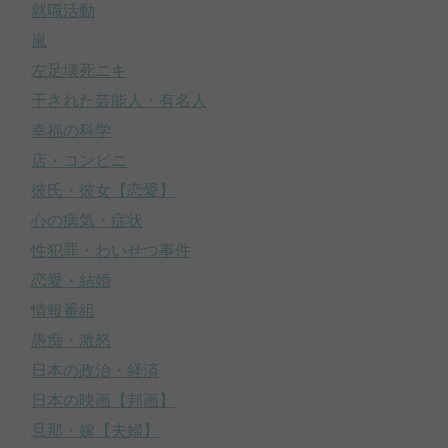
就職活動
嵐
左足壊死ニキ
干された芸能人・有名人
幸福の科学
店・コンビニ
彼氏・彼女【恋愛】
心の病気・症状
性犯罪・わいせつ事件
恋愛・結婚
情報番組
愚痴・激怒
日本の政治・経済
日本の映画【邦画】
旦那・嫁【夫婦】