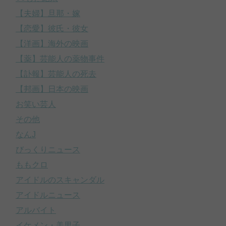
【夫婦】旦那・嫁
【恋愛】彼氏・彼女
【洋画】海外の映画
【薬】芸能人の薬物事件
【訃報】芸能人の死去
【邦画】日本の映画
お笑い芸人
その他
なんJ
びっくりニュース
ももクロ
アイドルのスキャンダル
アイドルニュース
アルバイト
イケメン・美男子