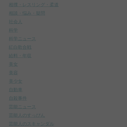
相撲・レスリング・柔道
相談・悩み・疑問
社会人
科学
科学ニュース
紅白歌合戦
給料・年収
美女
美容
美少女
自動車
自殺事件
芸能ニュース
芸能人のすっぴん
芸能人のスキャンダル