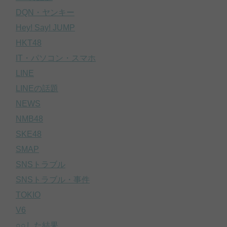
DQN・ヤンキー
Hey! Say! JUMP
HKT48
IT・パソコン・スマホ
LINE
LINEの話題
NEWS
NMB48
SKE48
SMAP
SNSトラブル
SNSトラブル・事件
TOKIO
V6
○○した結果