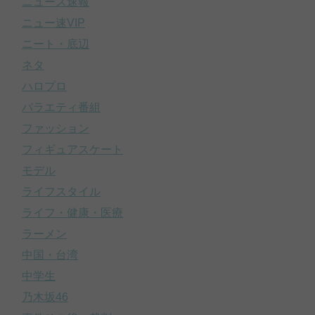
ニュース速報
ニュー速VIP
ニート・底辺
ネタ
ハロプロ
バラエティ番組
ファッション
フィギュアスケート
モデル
ライフスタイル
ライフ・健康・医療
ラーメン
中国・台湾
中学生
乃木坂46